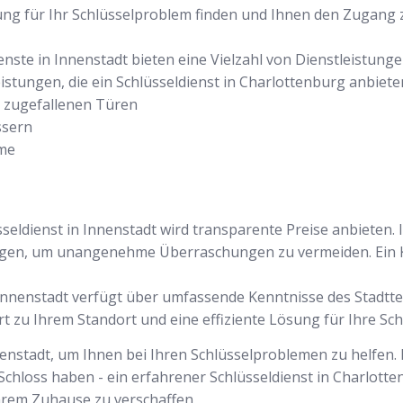
sung für Ihr Schlüsselproblem finden und Ihnen den Zugan
ienste in Innenstadt bieten eine Vielzahl von Dienstleistung
eistungen, die ein Schlüsseldienst in Charlottenburg anbiete
r zugefallenen Türen
ssern
eme
sseldienst in Innenstadt wird transparente Preise anbieten. 
ngen, um unangenehme Überraschungen zu vermeiden. Ein K
n Innenstadt verfügt über umfassende Kenntnisse des Stadtt
rt zu Ihrem Standort und eine effiziente Lösung für Ihre Sc
nenstadt, um Ihnen bei Ihren Schlüsselproblemen zu helfen. 
Schloss haben - ein erfahrener Schlüsseldienst in Charlotte
hrem Zuhause zu verschaffen.