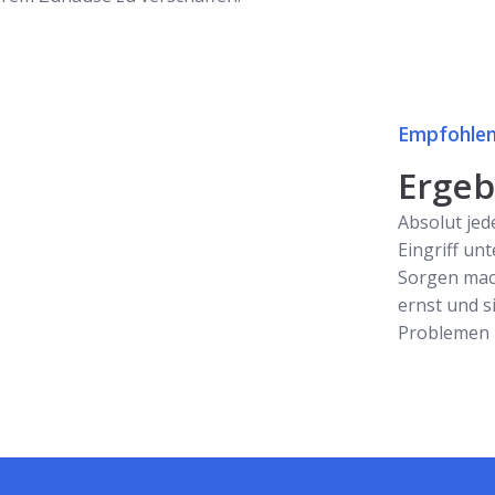
Empfohlen
Ergebn
Absolut jed
Eingriff unt
Sorgen mac
ernst und s
Problemen z